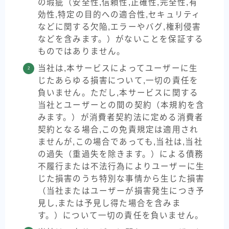
の瑕疵（安全性,信頼性,正確性,完全性,有
効性,特定の目的への適合性,セキュリティ
などに関する欠陥,エラーやバグ,権利侵害
などを含みます。）がないことを保証する
ものではありません。
当社は,本サービスによってユーザーに生
じたあらゆる損害について,一切の責任を
負いません。ただし,本サービスに関する
当社とユーザーとの間の契約（本規約を含
みます。）が消費者契約法に定める消費者
契約となる場合,この免責規定は適用され
ませんが,この場合であっても,当社は,当社
の過失（重過失を除きます。）による債務
不履行または不法行為によりユーザーに生
じた損害のうち特別な事情から生じた損害
（当社またはユーザーが損害発生につき予
見し,または予見し得た場合を含みま
す。）について一切の責任を負いません。