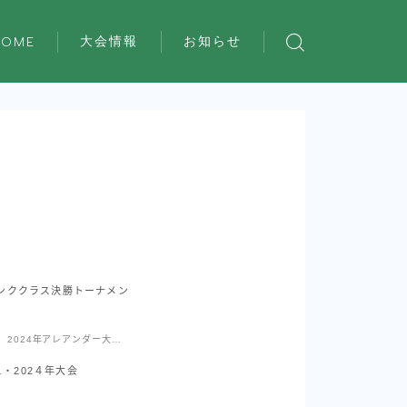
大会情報
お知らせ
HOME
アレアンダーテニス大会
ちばスポレク祭
ピンククラス決勝トーナメン
2024年アレアンダー大会
レポート
・202４年大会